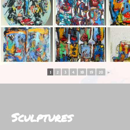
1
2
3
4
18
19
20
►
Sculptures