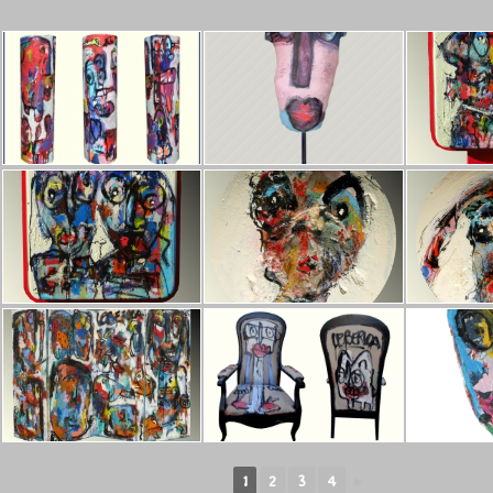
1
2
3
4
►