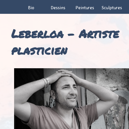
Bio
Dessins
Peintures
Sculptures
Leberloa – Artiste
plasticien