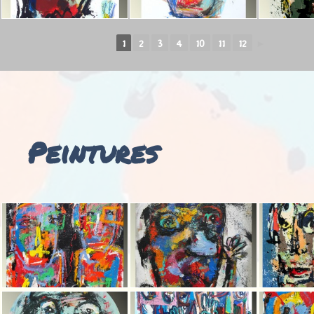
1
2
3
4
10
11
12
►
Peintures