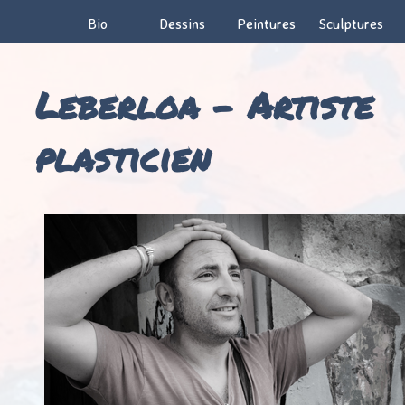
Bio
Dessins
Peintures
Sculptures
Leberloa – Artiste
plasticien