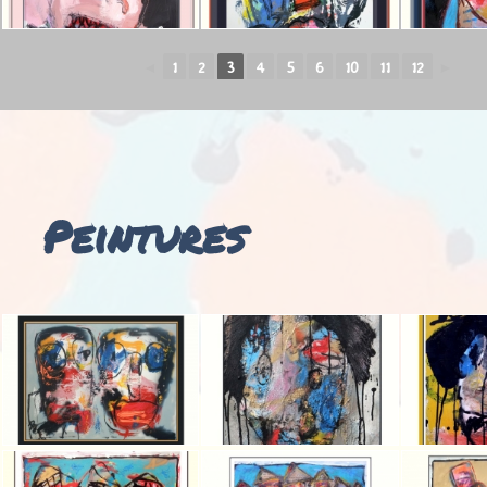
◄
1
2
3
4
5
6
10
11
12
►
Peintures