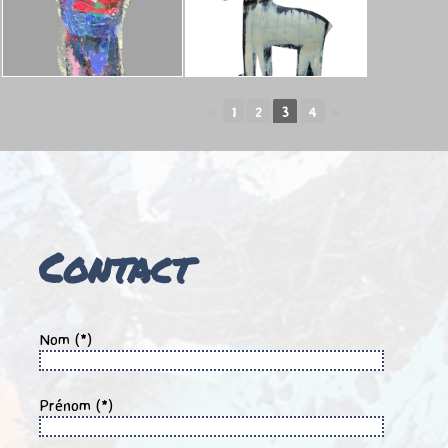
◄
1
2
3
4
►
Contact
Nom (*)
Prénom (*)