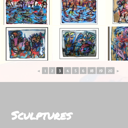
◄
1
2
3
4
5
6
18
19
20
►
Sculptures