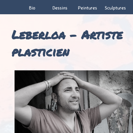
Bio
Dessins
Peintures
Sculptures
Leberloa – Artiste
plasticien