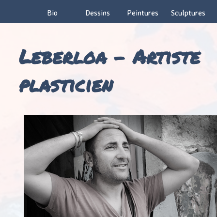
Bio
Dessins
Peintures
Sculptures
Leberloa – Artiste
plasticien