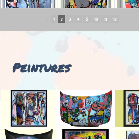
◄
1
2
3
4
5
10
11
12
►
Peintures