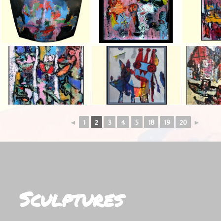
◄
1
2
3
4
5
18
19
20
►
Sculptures